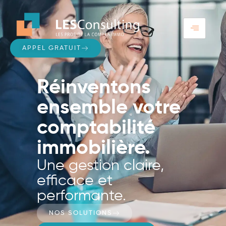
APPEL GRATUIT
Réinventons
ensemble votre
comptabilité
immobilière.
Une gestion claire,
efficace et
performante.
NOS SOLUTIONS