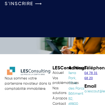
S'INSCRIRE ⟶
LESConsulting
Adresse
Téléphon
Accueil
04 78 31
Ilena
68 20
Vos
Park,
Nous sommes votre
problématiques
117 All.
partenaire novateur dans la
Email
Nos
des Parcs
comptabilité immobilière.
a.lescaut@le
solutions
Bâtiment
À propos
B2,
Contact
69800