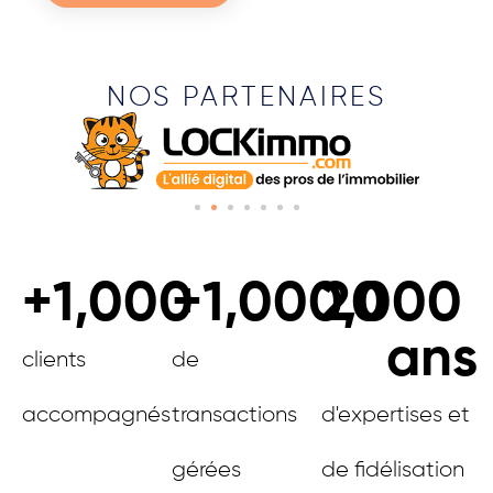
NOS PARTENAIRES
+
1,000
+
1,000,000
20
ans
clients
de
accompagnés
transactions
d'expertises et
gérées
de fidélisation