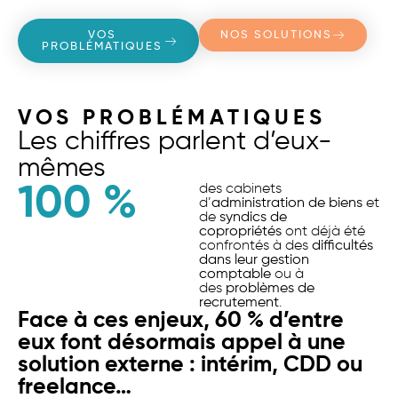
VOS
NOS SOLUTIONS
PROBLÉMATIQUES
VOS PROBLÉMATIQUES
Les chiffres parlent d’eux-
mêmes
100
 %
des cabinets
d’
administration de biens
et
de
syndics de
copropriétés
ont déjà été
confrontés à des
difficultés
dans leur gestion
comptable
ou à
des
problèmes de
recrutement
.
Face à ces enjeux, 60 % d’entre
eux font désormais appel à une
solution externe : intérim, CDD ou
freelance…