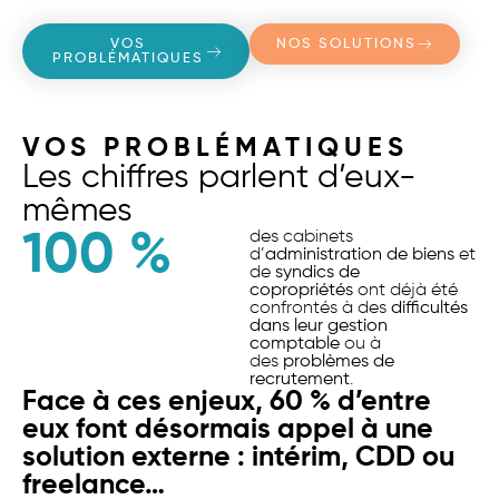
VOS
NOS SOLUTIONS
PROBLÉMATIQUES
VOS PROBLÉMATIQUES
Les chiffres parlent d’eux-
mêmes
100
 %
des cabinets
d’
administration de biens
et
de
syndics de
copropriétés
ont déjà été
confrontés à des
difficultés
dans leur gestion
comptable
ou à
des
problèmes de
recrutement
.
Face à ces enjeux, 60 % d’entre
eux font désormais appel à une
solution externe : intérim, CDD ou
freelance…