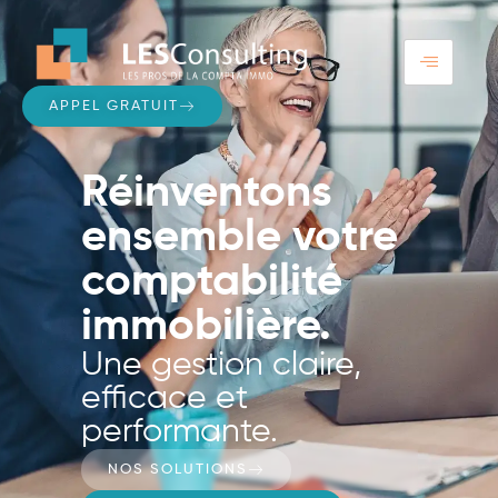
APPEL GRATUIT
Réinventons
ensemble votre
comptabilité
immobilière.
Une gestion claire,
efficace et
performante.
NOS SOLUTIONS