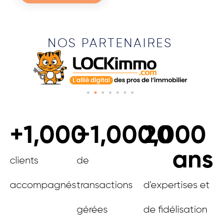
NOS PARTENAIRES
+
1,000
+
1,000,000
20
ans
clients
de
accompagnés
transactions
d'expertises et
gérées
de fidélisation