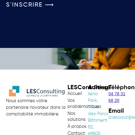
S'INSCRIRE ⟶
LESConsulting
Adresse
Téléphon
Accueil
04 78 31
Ilena
68 20
Vos
Park,
Nous sommes votre
problématiques
117 All.
partenaire novateur dans la
Email
Nos
des Parcs
comptabilité immobilière.
a.lescaut@le
solutions
Bâtiment
À propos
B2,
Contact
69800