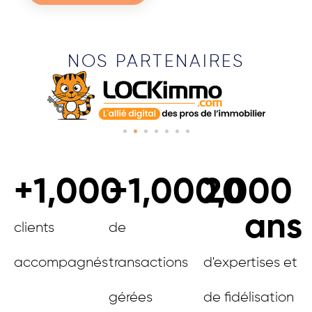
NOS PARTENAIRES
+
1,000
+
1,000,000
20
ans
clients
de
accompagnés
transactions
d'expertises et
gérées
de fidélisation