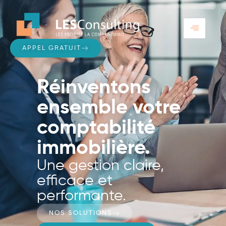
APPEL GRATUIT
Réinventons
ensemble votre
comptabilité
immobilière.
Une gestion claire,
efficace et
performante.
NOS SOLUTIONS