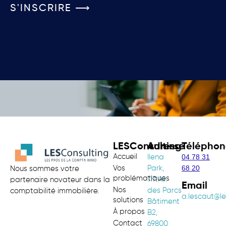
S'INSCRIRE ⟶
LESConsulting
Adresse
Téléphon
Accueil
04 78 31
Ilena
68 20
Vos
Park,
Nous sommes votre
problématiques
117 All.
partenaire novateur dans la
Email
Nos
des Parcs
comptabilité immobilière.
a.lescaut@le
solutions
Bâtiment
À propos
B2,
Contact
69800