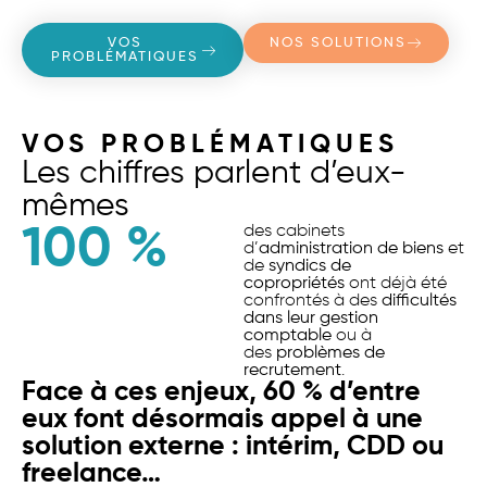
VOS
NOS SOLUTIONS
PROBLÉMATIQUES
VOS PROBLÉMATIQUES
Les chiffres parlent d’eux-
mêmes
100
 %
des cabinets
d’
administration de biens
et
de
syndics de
copropriétés
ont déjà été
confrontés à des
difficultés
dans leur gestion
comptable
ou à
des
problèmes de
recrutement
.
Face à ces enjeux, 60 % d’entre
eux font désormais appel à une
solution externe : intérim, CDD ou
freelance…