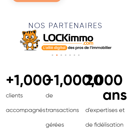
NOS PARTENAIRES
+
1,000
+
1,000,000
20
ans
clients
de
accompagnés
transactions
d'expertises et
gérées
de fidélisation