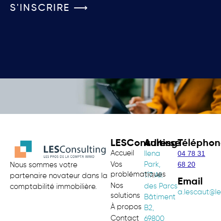
S'INSCRIRE ⟶
LESConsulting
Adresse
Téléphon
Accueil
04 78 31
Ilena
68 20
Vos
Park,
Nous sommes votre
problématiques
117 All.
partenaire novateur dans la
Email
Nos
des Parcs
comptabilité immobilière.
a.lescaut@le
solutions
Bâtiment
À propos
B2,
Contact
69800