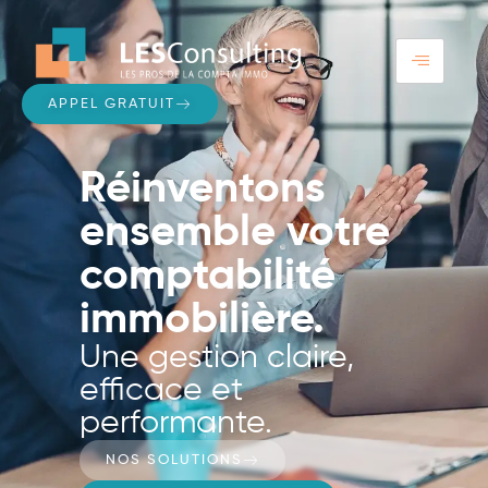
APPEL GRATUIT
Réinventons
ensemble votre
comptabilité
immobilière.
Une gestion claire,
efficace et
performante.
NOS SOLUTIONS