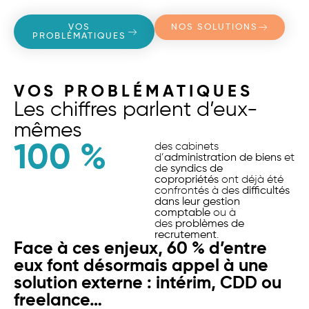
VOS
NOS SOLUTIONS
PROBLÉMATIQUES
VOS PROBLÉMATIQUES
Les chiffres parlent d’eux-
mêmes
100
 %
des cabinets
d’
administration de biens
et
de
syndics de
copropriétés
ont déjà été
confrontés à des
difficultés
dans leur gestion
comptable
ou à
des
problèmes de
recrutement
.
Face à ces enjeux, 60 % d’entre
eux font désormais appel à une
solution externe : intérim, CDD ou
freelance…