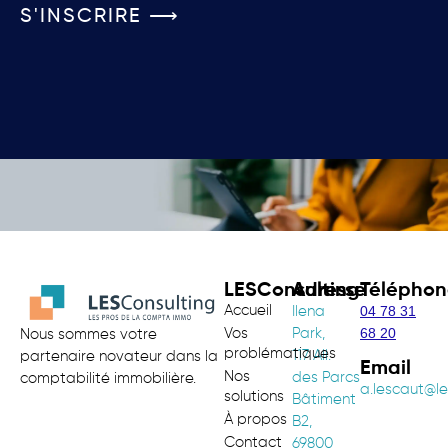
S'INSCRIRE ⟶
LESConsulting
Adresse
Téléphon
Accueil
04 78 31
Ilena
68 20
Vos
Park,
Nous sommes votre
problématiques
117 All.
partenaire novateur dans la
Email
Nos
des Parcs
comptabilité immobilière.
a.lescaut@le
solutions
Bâtiment
À propos
B2,
Contact
69800