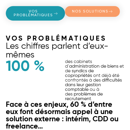
VOS
NOS SOLUTIONS
PROBLÉMATIQUES
VOS PROBLÉMATIQUES
Les chiffres parlent d’eux-
mêmes
100
 %
des cabinets
d’
administration de biens
et
de
syndics de
copropriétés
ont déjà été
confrontés à des
difficultés
dans leur gestion
comptable
ou à
des
problèmes de
recrutement
.
Face à ces enjeux, 60 % d’entre
eux font désormais appel à une
solution externe : intérim, CDD ou
freelance…