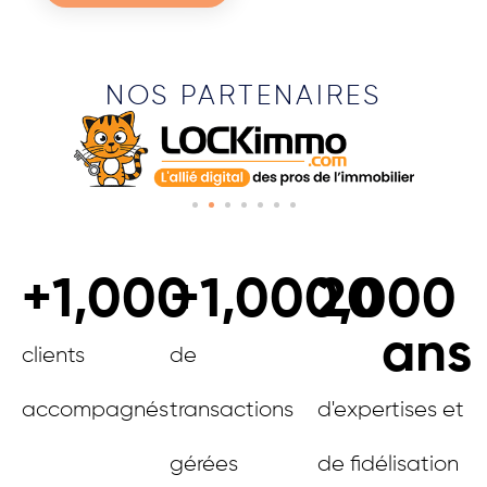
NOS PARTENAIRES
+
1,000
+
1,000,000
20
ans
clients
de
accompagnés
transactions
d'expertises et
gérées
de fidélisation