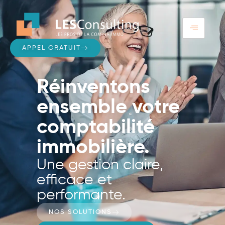
APPEL GRATUIT
Réinventons
ensemble votre
comptabilité
immobilière.
Une gestion claire,
efficace et
performante.
NOS SOLUTIONS