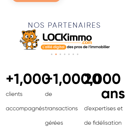
NOS PARTENAIRES
+
1,000
+
1,000,000
20
ans
clients
de
accompagnés
transactions
d'expertises et
gérées
de fidélisation