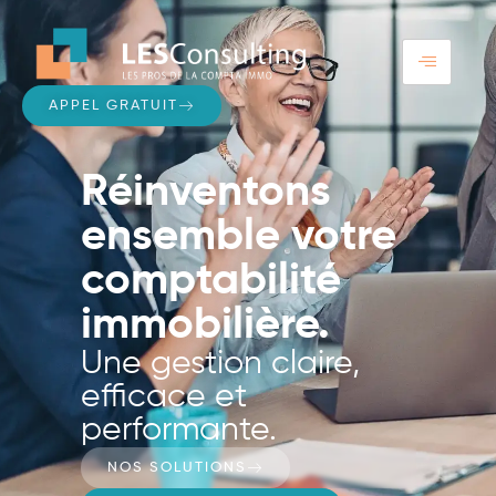
APPEL GRATUIT
Réinventons
ensemble votre
comptabilité
immobilière.
Une gestion claire,
efficace et
performante.
NOS SOLUTIONS