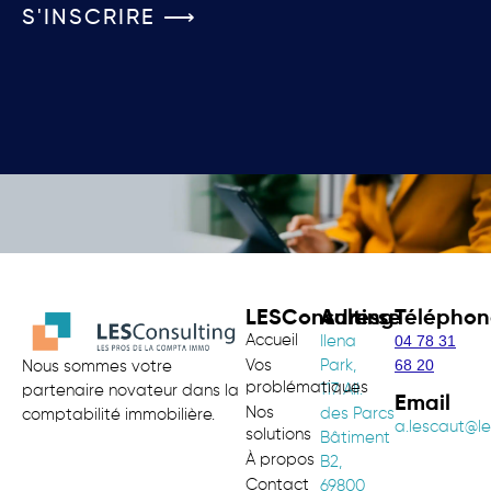
S'INSCRIRE ⟶
LESConsulting
Adresse
Téléphon
Accueil
04 78 31
Ilena
68 20
Vos
Park,
Nous sommes votre
problématiques
117 All.
partenaire novateur dans la
Email
Nos
des Parcs
comptabilité immobilière.
a.lescaut@le
solutions
Bâtiment
À propos
B2,
Contact
69800