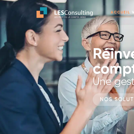
ACCUEIL
Réinv
compt
Une gest
NOS SOLUT