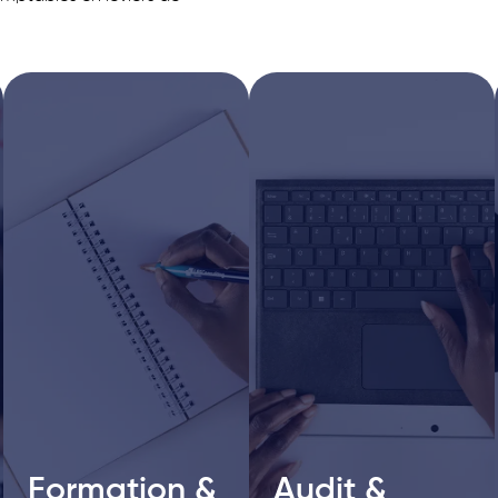
Formation &
Formation &
Audit &
Audit &