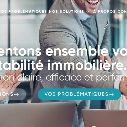
VOS PROBLÉMATIQUES
NOS SOLUTIONS
À PROPOS
CON
entons ensemble vo
abilité immobilière.
ion claire, efficace et perfo
IONS
VOS PROBLÉMATIQUES