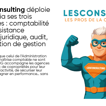
nsulting
déploie
ia ses trois
ées : comptabilité
ssistance
juridique, audit,
tion de gestion
ue celui de l’Administration
 maîtrise comptable ne sont
NG accompagne les agences
c de copropriétés pour leur
ctivité, de sécuriser leur
agner en performance… sans