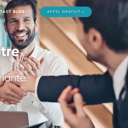
TACT
BLOG
APPEL GRATUIT
tre
rmante.