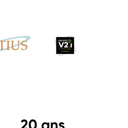
20
 ans