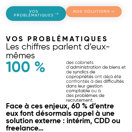
VOS
NOS SOLUTIONS
PROBLÉMATIQUES
VOS PROBLÉMATIQUES
Les chiffres parlent d’eux-
mêmes
100
 %
des cabinets
d’
administration de biens
et
de
syndics de
copropriétés
ont déjà été
confrontés à des
difficultés
dans leur gestion
comptable
ou à
des
problèmes de
recrutement
.
Face à ces enjeux, 60 % d’entre
eux font désormais appel à une
solution externe : intérim, CDD ou
freelance…