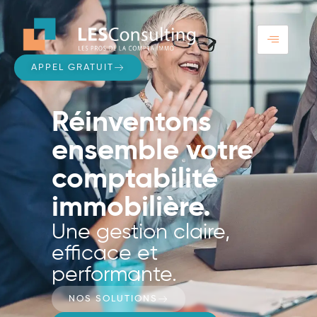
APPEL GRATUIT
Réinventons
ensemble votre
comptabilité
immobilière.
Une gestion claire,
efficace et
performante.
NOS SOLUTIONS