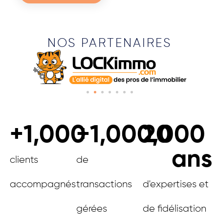
NOS PARTENAIRES
+
1,000
+
1,000,000
20
ans
clients
de
accompagnés
transactions
d'expertises et
gérées
de fidélisation