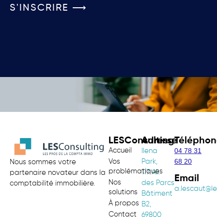
S'INSCRIRE ⟶
LESConsulting
Adresse
Téléphon
Accueil
04 78 31
Ilena
68 20
Vos
Park,
Nous sommes votre
problématiques
117 All.
partenaire novateur dans la
Email
Nos
des Parcs
comptabilité immobilière.
a.lescaut@le
solutions
Bâtiment
À propos
B2,
Contact
69800