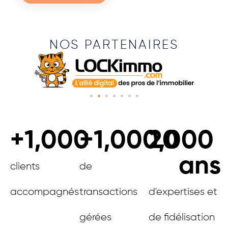
NOS PARTENAIRES
+
1,000
+
1,000,000
20
ans
clients
de
accompagnés
transactions
d'expertises et
gérées
de fidélisation