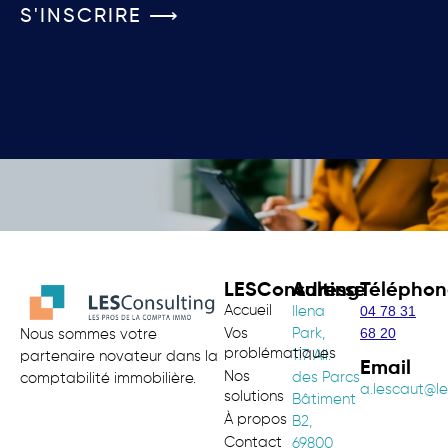
S'INSCRIRE ⟶
LESConsulting
Adresse
Téléphon
Accueil
04 78 31
Ilena
68 20
Vos
Park,
Nous sommes votre
problématiques
117 All.
partenaire novateur dans la
Email
Nos
des Parcs
comptabilité immobilière.
a.lescaut@le
solutions
Bâtiment
À propos
B2,
Contact
69800