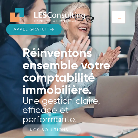
APPEL GRATUIT
Réinventons
ensemble votre
comptabilité
immobilière.
Une gestion claire,
efficace et
performante.
NOS SOLUTIONS