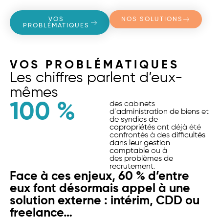
VOS
NOS SOLUTIONS
PROBLÉMATIQUES
VOS PROBLÉMATIQUES
Les chiffres parlent d’eux-
mêmes
100
 %
des cabinets
d’
administration de biens
et
de
syndics de
copropriétés
ont déjà été
confrontés à des
difficultés
dans leur gestion
comptable
ou à
des
problèmes de
recrutement
.
Face à ces enjeux, 60 % d’entre
eux font désormais appel à une
solution externe : intérim, CDD ou
freelance…