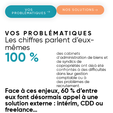
VOS
NOS SOLUTIONS
PROBLÉMATIQUES
VOS PROBLÉMATIQUES
Les chiffres parlent d’eux-
mêmes
100
 %
des cabinets
d’
administration de biens
et
de
syndics de
copropriétés
ont déjà été
confrontés à des
difficultés
dans leur gestion
comptable
ou à
des
problèmes de
recrutement
.
Face à ces enjeux, 60 % d’entre
eux font désormais appel à une
solution externe : intérim, CDD ou
freelance…