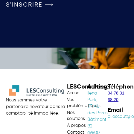
S'INSCRIRE ⟶
LESConsulting
Adresse
Téléphon
Accueil
04 78 31
Ilena
68 20
Vos
Park,
Nous sommes votre
problématiques
117 All.
partenaire novateur dans la
Email
Nos
des Parcs
comptabilité immobilière.
a.lescaut@le
solutions
Bâtiment
À propos
B2,
Contact
69800