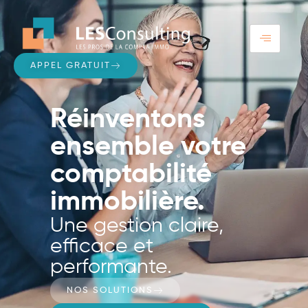
APPEL GRATUIT
Réinventons
ensemble votre
comptabilité
immobilière.
Une gestion claire,
efficace et
performante.
NOS SOLUTIONS