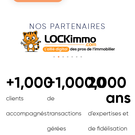
NOS PARTENAIRES
+
1,000
+
1,000,000
20
ans
clients
de
accompagnés
transactions
d'expertises et
gérées
de fidélisation