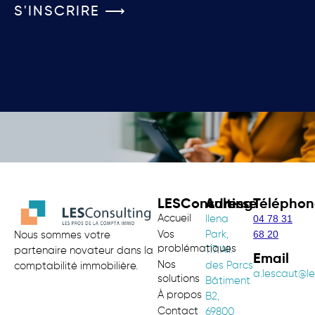
S'INSCRIRE ⟶
LESConsulting
Adresse
Téléphon
Accueil
04 78 31
Ilena
68 20
Vos
Park,
Nous sommes votre
problématiques
117 All.
partenaire novateur dans la
Email
Nos
des Parcs
comptabilité immobilière.
a.lescaut@le
solutions
Bâtiment
À propos
B2,
Contact
69800