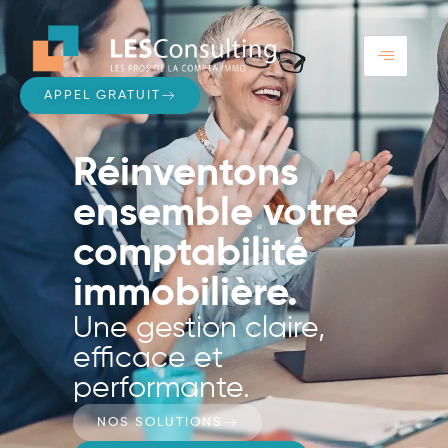
APPEL GRATUIT
Réinventons
ensemble votre
comptabilité
immobilière.
Une gestion claire,
efficace et
performante.
NOS SOLUTIONS