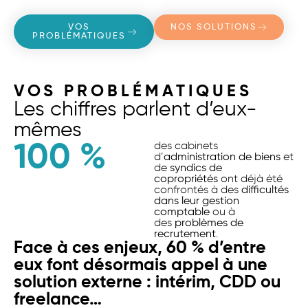
VOS
NOS SOLUTIONS
PROBLÉMATIQUES
VOS PROBLÉMATIQUES
Les chiffres parlent d’eux-
mêmes
100
 %
des cabinets
d’
administration de biens
et
de
syndics de
copropriétés
ont déjà été
confrontés à des
difficultés
dans leur gestion
comptable
ou à
des
problèmes de
recrutement
.
Face à ces enjeux, 60 % d’entre
eux font désormais appel à une
solution externe : intérim, CDD ou
freelance…