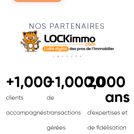
NOS PARTENAIRES
+
1,000
+
1,000,000
20
ans
clients
de
accompagnés
transactions
d'expertises et
gérées
de fidélisation