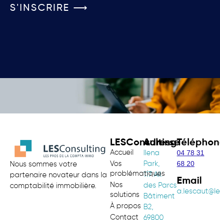
S'INSCRIRE ⟶
LESConsulting
Adresse
Téléphon
Accueil
04 78 31
Ilena
68 20
Vos
Park,
Nous sommes votre
problématiques
117 All.
partenaire novateur dans la
Email
Nos
des Parcs
comptabilité immobilière.
a.lescaut@le
solutions
Bâtiment
À propos
B2,
Contact
69800