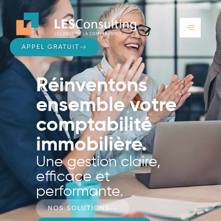
APPEL GRATUIT
Réinventons
ensemble votre
comptabilité
immobilière.
Une gestion claire,
efficace et
performante.
NOS SOLUTIONS