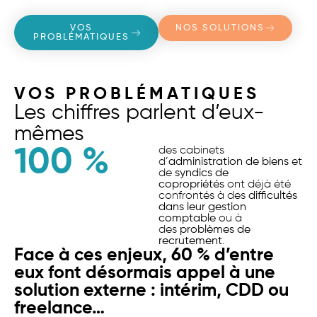
VOS
NOS SOLUTIONS
PROBLÉMATIQUES
VOS PROBLÉMATIQUES
Les chiffres parlent d’eux-
mêmes
100
 %
des cabinets
d’
administration de biens
et
de
syndics de
copropriétés
ont déjà été
confrontés à des
difficultés
dans leur gestion
comptable
ou à
des
problèmes de
recrutement
.
Face à ces enjeux, 60 % d’entre
eux font désormais appel à une
solution externe : intérim, CDD ou
freelance…