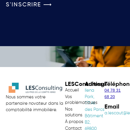
S'INSCRIRE ⟶
LESConsulting
Adresse
Téléphon
Accueil
04 78 31
Ilena
68 20
Vos
Park,
Nous sommes votre
problématiques
117 All.
partenaire novateur dans la
Email
Nos
des Parcs
comptabilité immobilière.
a.lescaut@le
solutions
Bâtiment
À propos
B2,
Contact
69800