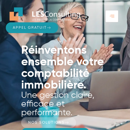
APPEL GRATUIT
Réinventons
ensemble votre
comptabilité
immobilière.
Une gestion claire,
efficace et
performante.
NOS SOLUTIONS