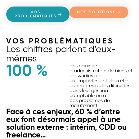
VOS
NOS SOLUTIONS
PROBLÉMATIQUES
VOS PROBLÉMATIQUES
Les chiffres parlent d’eux-
mêmes
100
 %
des cabinets
d’
administration de biens
et
de
syndics de
copropriétés
ont déjà été
confrontés à des
difficultés
dans leur gestion
comptable
ou à
des
problèmes de
recrutement
.
Face à ces enjeux, 60 % d’entre
eux font désormais appel à une
solution externe : intérim, CDD ou
freelance…