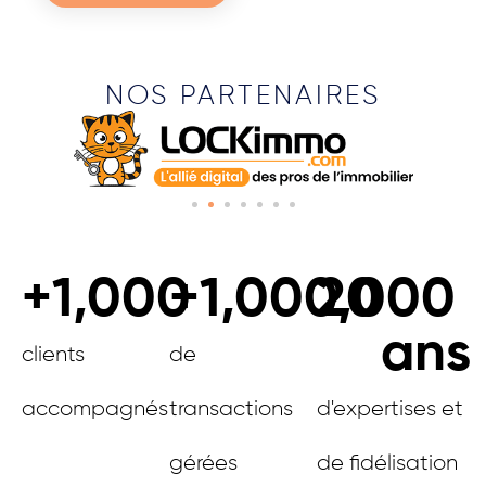
NOS PARTENAIRES
+
1,000
+
1,000,000
20
ans
clients
de
accompagnés
transactions
d'expertises et
gérées
de fidélisation