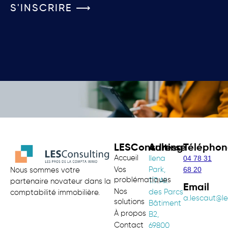
S'INSCRIRE ⟶
LESConsulting
Adresse
Téléphon
Accueil
04 78 31
Ilena
68 20
Vos
Park,
Nous sommes votre
problématiques
117 All.
partenaire novateur dans la
Email
Nos
des Parcs
comptabilité immobilière.
a.lescaut@le
solutions
Bâtiment
À propos
B2,
Contact
69800