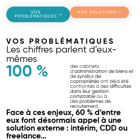
VOS
NOS SOLUTIONS
PROBLÉMATIQUES
VOS PROBLÉMATIQUES
Les chiffres parlent d’eux-
mêmes
100
 %
des cabinets
d’
administration de biens
et
de
syndics de
copropriétés
ont déjà été
confrontés à des
difficultés
dans leur gestion
comptable
ou à
des
problèmes de
recrutement
.
Face à ces enjeux, 60 % d’entre
eux font désormais appel à une
solution externe : intérim, CDD ou
freelance…