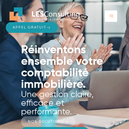
APPEL GRATUIT
Réinventons
ensemble votre
comptabilité
immobilière.
Une gestion claire,
efficace et
performante.
NOS SOLUTIONS