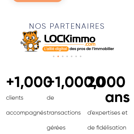
NOS PARTENAIRES
+
1,000
+
1,000,000
20
ans
clients
de
accompagnés
transactions
d'expertises et
gérées
de fidélisation