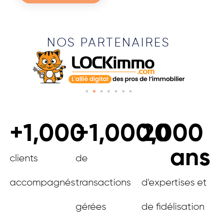
NOS PARTENAIRES
+
1,000
+
1,000,000
20
ans
clients
de
accompagnés
transactions
d'expertises et
gérées
de fidélisation