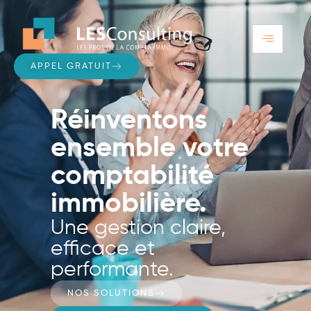
APPEL GRATUIT
Réinventons
ensemble votre
comptabilité
immobilière.
Une gestion claire,
efficace et
performante.
NOS SOLUTIONS