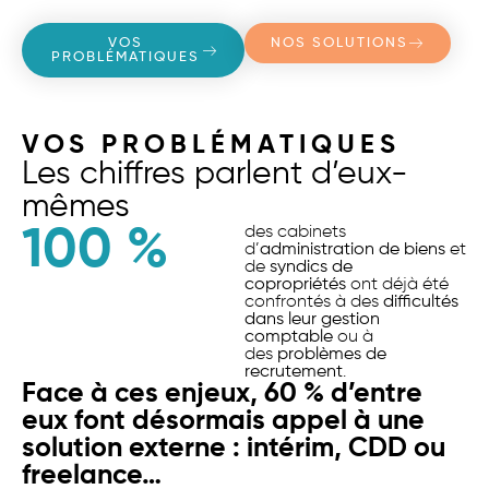
VOS
NOS SOLUTIONS
PROBLÉMATIQUES
VOS PROBLÉMATIQUES
Les chiffres parlent d’eux-
mêmes
100
 %
des cabinets
d’
administration de biens
et
de
syndics de
copropriétés
ont déjà été
confrontés à des
difficultés
dans leur gestion
comptable
ou à
des
problèmes de
recrutement
.
Face à ces enjeux, 60 % d’entre
eux font désormais appel à une
solution externe : intérim, CDD ou
freelance…