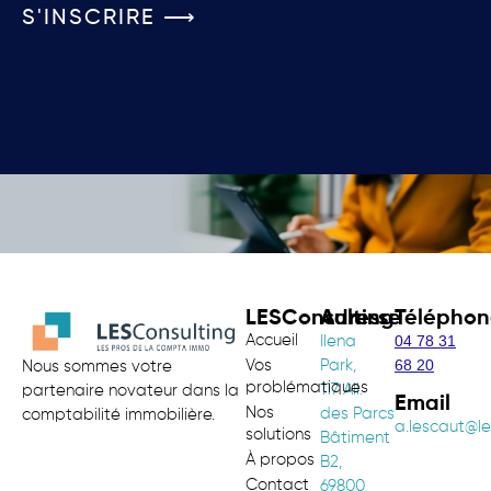
S'INSCRIRE ⟶
LESConsulting
Adresse
Téléphon
Accueil
04 78 31
Ilena
68 20
Vos
Park,
Nous sommes votre
problématiques
117 All.
partenaire novateur dans la
Email
Nos
des Parcs
comptabilité immobilière.
a.lescaut@le
solutions
Bâtiment
À propos
B2,
Contact
69800