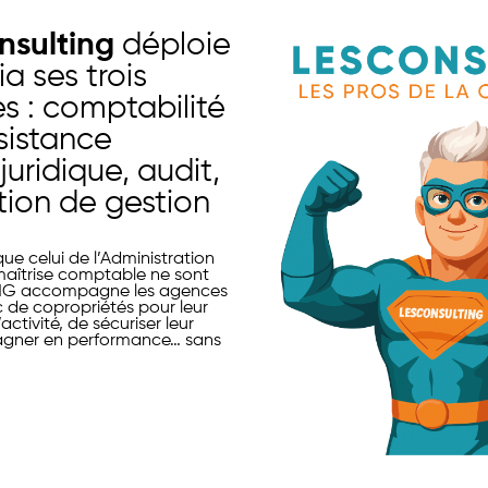
nsulting
déploie
ia ses trois
ées : comptabilité
ssistance
juridique, audit,
tion de gestion
ue celui de l’Administration
 maîtrise comptable ne sont
NG accompagne les agences
c de copropriétés pour leur
ctivité, de sécuriser leur
agner en performance… sans