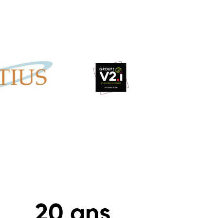
20
 ans