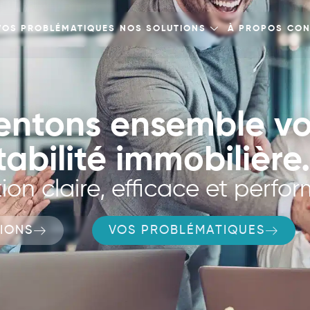
VOS PROBLÉMATIQUES
NOS SOLUTIONS
À PROPOS
CON
entons ensemble vo
abilité immobilière.
ion claire, efficace et perfo
IONS
VOS PROBLÉMATIQUES