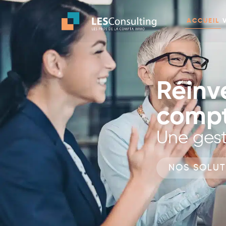
ACCUEIL
Réinv
compt
Une gest
NOS SOLUT