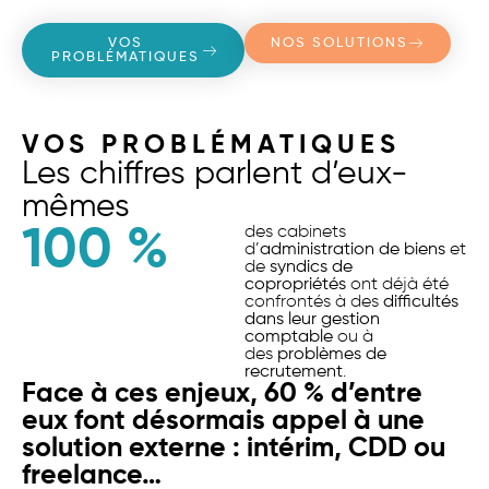
VOS
NOS SOLUTIONS
PROBLÉMATIQUES
VOS PROBLÉMATIQUES
Les chiffres parlent d’eux-
mêmes
100
 %
des cabinets
d’
administration de biens
et
de
syndics de
copropriétés
ont déjà été
confrontés à des
difficultés
dans leur gestion
comptable
ou à
des
problèmes de
recrutement
.
Face à ces enjeux, 60 % d’entre
eux font désormais appel à une
solution externe : intérim, CDD ou
freelance…