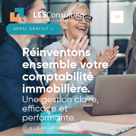
APPEL GRATUIT
Réinventons
ensemble votre
comptabilité
immobilière.
Une gestion claire,
efficace et
performante.
NOS SOLUTIONS