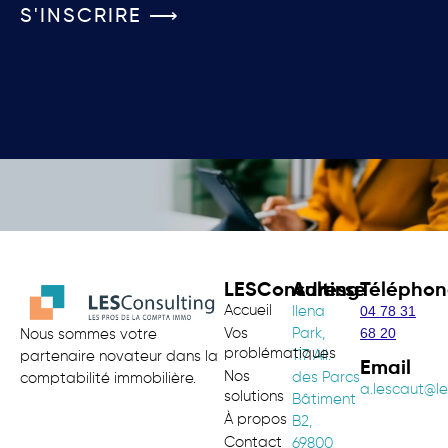
S'INSCRIRE ⟶
LESConsulting
Adresse
Téléphon
Accueil
04 78 31
Ilena
68 20
Vos
Park,
Nous sommes votre
problématiques
117 All.
partenaire novateur dans la
Email
Nos
des Parcs
comptabilité immobilière.
a.lescaut@le
solutions
Bâtiment
À propos
B2,
Contact
69800