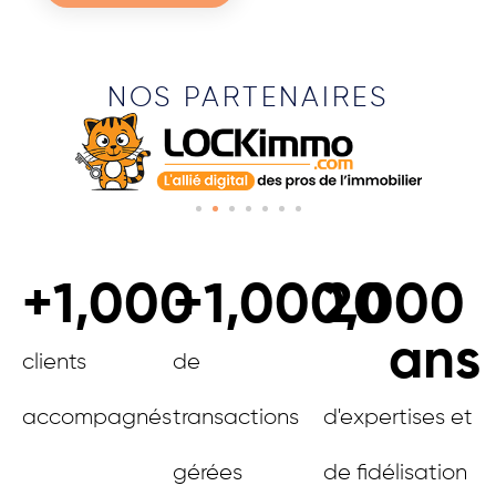
NOS PARTENAIRES
+
1,000
+
1,000,000
20
ans
clients
de
accompagnés
transactions
d'expertises et
gérées
de fidélisation