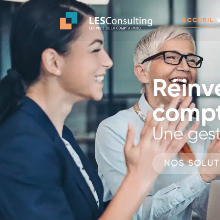
ACCUEIL
Réinv
compt
Une gest
NOS SOLUT