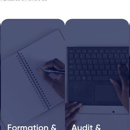
Formation &
Formation &
Audit &
Audit &