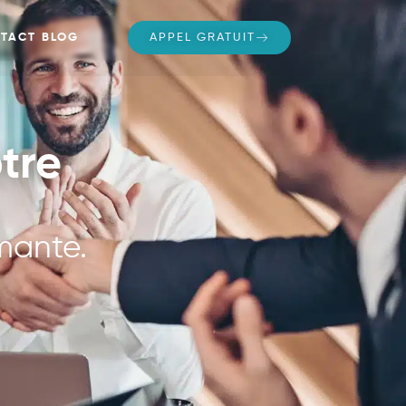
TACT
BLOG
APPEL GRATUIT
tre
rmante.