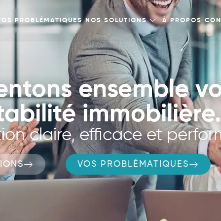
VOS PROBLÉMATIQUES
NOS SOLUTIONS
À PROPOS
CON
entons ensemble vo
abilité immobilière.
ion claire, efficace et perfo
IONS
VOS PROBLÉMATIQUES