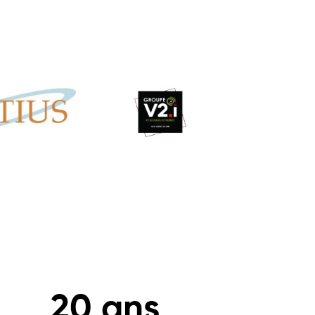
20
 ans