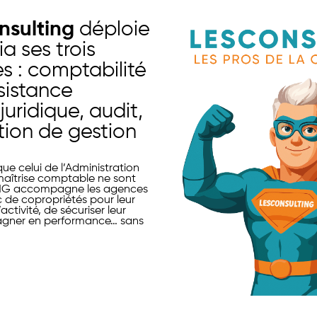
nsulting
déploie
ia ses trois
ées : comptabilité
ssistance
juridique, audit,
tion de gestion
ue celui de l’Administration
 maîtrise comptable ne sont
NG accompagne les agences
c de copropriétés pour leur
ctivité, de sécuriser leur
agner en performance… sans