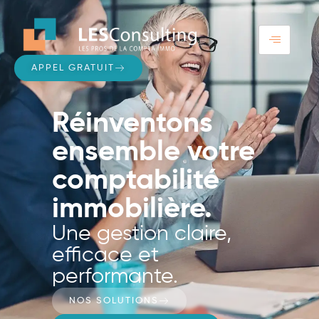
APPEL GRATUIT
Réinventons
ensemble votre
comptabilité
immobilière.
Une gestion claire,
efficace et
performante.
NOS SOLUTIONS