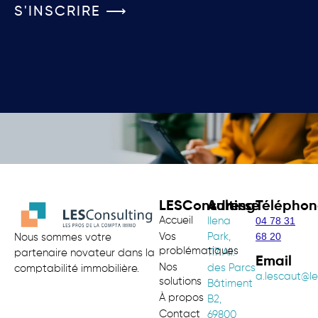
S'INSCRIRE ⟶
LESConsulting
Adresse
Téléphon
Accueil
04 78 31
Ilena
68 20
Vos
Park,
Nous sommes votre
problématiques
117 All.
partenaire novateur dans la
Email
Nos
des Parcs
comptabilité immobilière.
a.lescaut@le
solutions
Bâtiment
À propos
B2,
Contact
69800