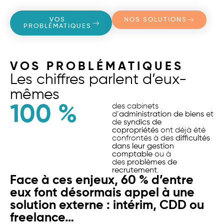
VOS
NOS SOLUTIONS
PROBLÉMATIQUES
VOS PROBLÉMATIQUES
Les chiffres parlent d’eux-
mêmes
100
 %
des cabinets
d’
administration de biens
et
de
syndics de
copropriétés
ont déjà été
confrontés à des
difficultés
dans leur gestion
comptable
ou à
des
problèmes de
recrutement
.
Face à ces enjeux, 60 % d’entre
eux font désormais appel à une
solution externe : intérim, CDD ou
freelance…