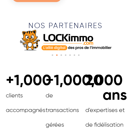
NOS PARTENAIRES
+
1,000
+
1,000,000
20
ans
clients
de
accompagnés
transactions
d'expertises et
gérées
de fidélisation