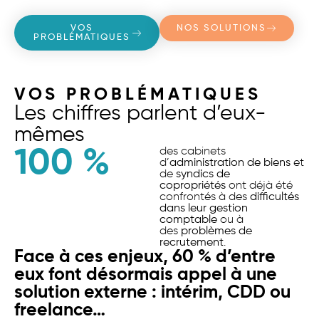
VOS
NOS SOLUTIONS
PROBLÉMATIQUES
VOS PROBLÉMATIQUES
Les chiffres parlent d’eux-
mêmes
100
 %
des cabinets
d’
administration de biens
et
de
syndics de
copropriétés
ont déjà été
confrontés à des
difficultés
dans leur gestion
comptable
ou à
des
problèmes de
recrutement
.
Face à ces enjeux, 60 % d’entre
eux font désormais appel à une
solution externe : intérim, CDD ou
freelance…