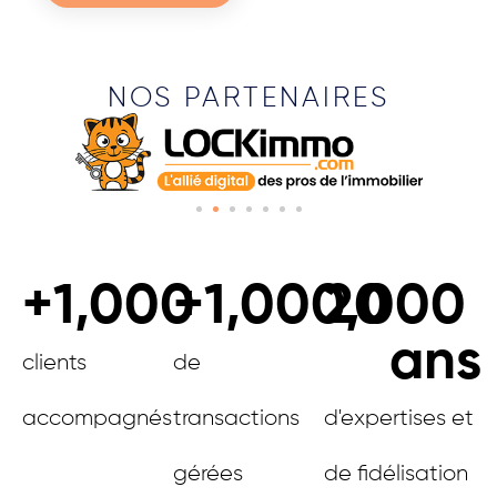
NOS PARTENAIRES
+
1,000
+
1,000,000
20
ans
clients
de
accompagnés
transactions
d'expertises et
gérées
de fidélisation