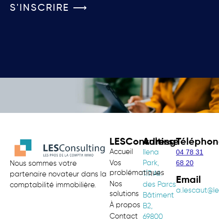
S'INSCRIRE ⟶
LESConsulting
Adresse
Téléphon
Accueil
04 78 31
Ilena
68 20
Vos
Park,
Nous sommes votre
problématiques
117 All.
partenaire novateur dans la
Email
Nos
des Parcs
comptabilité immobilière.
a.lescaut@le
solutions
Bâtiment
À propos
B2,
Contact
69800