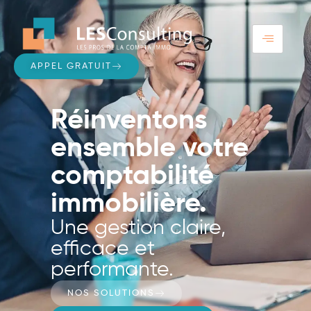
APPEL GRATUIT
Réinventons
ensemble votre
comptabilité
immobilière.
Une gestion claire,
efficace et
performante.
NOS SOLUTIONS