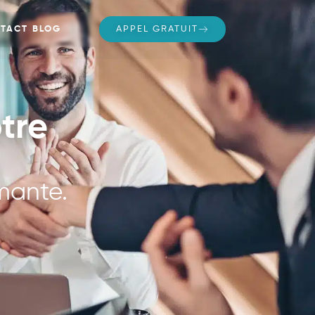
TACT
BLOG
APPEL GRATUIT
tre
rmante.