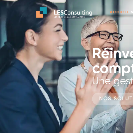
ACCUEIL
Réinv
compt
Une gest
NOS SOLUT