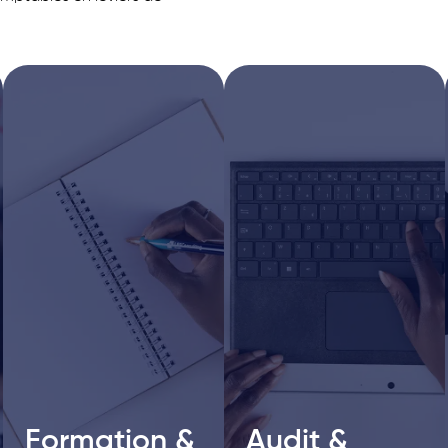
Formation &
Formation &
Audit &
Audit &