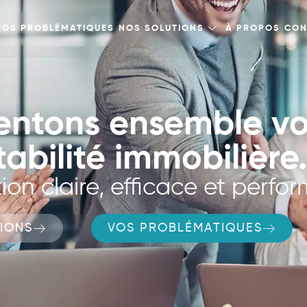
VOS PROBLÉMATIQUES
NOS SOLUTIONS
À PROPOS
CON
entons ensemble vo
abilité immobilière.
ion claire, efficace et perfo
IONS
VOS PROBLÉMATIQUES