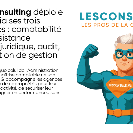
nsulting
déploie
ia ses trois
ées : comptabilité
ssistance
juridique, audit,
tion de gestion
ue celui de l’Administration
 maîtrise comptable ne sont
NG accompagne les agences
c de copropriétés pour leur
ctivité, de sécuriser leur
agner en performance… sans