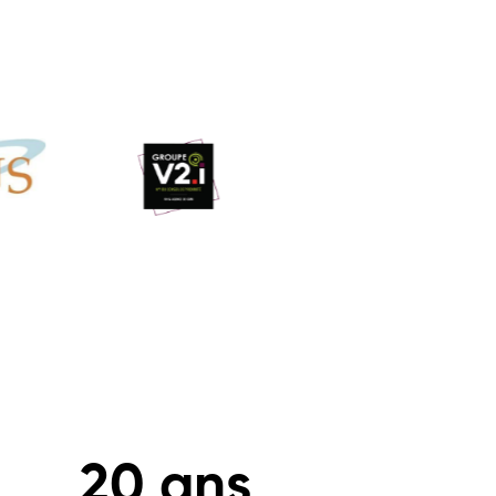
20
 ans