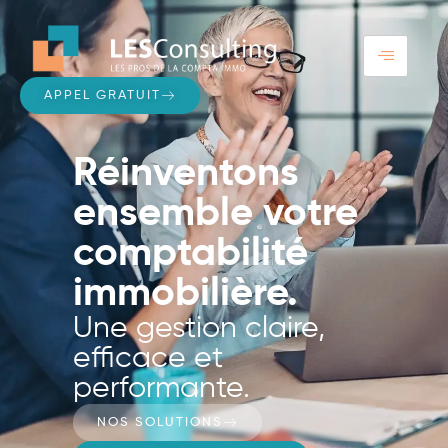
APPEL GRATUIT
Réinventons
ensemble votre
comptabilité
immobilière.
Une gestion claire,
efficace et
performante.
NOS SOLUTIONS