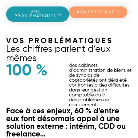
VOS
NOS SOLUTIONS
PROBLÉMATIQUES
VOS PROBLÉMATIQUES
Les chiffres parlent d’eux-
mêmes
100
 %
des cabinets
d’
administration de biens
et
de
syndics de
copropriétés
ont déjà été
confrontés à des
difficultés
dans leur gestion
comptable
ou à
des
problèmes de
recrutement
.
Face à ces enjeux, 60 % d’entre
eux font désormais appel à une
solution externe : intérim, CDD ou
freelance…