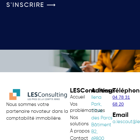
S'INSCRIRE ⟶
LESConsulting
Adresse
Téléphon
Accueil
04 78 31
Ilena
68 20
Vos
Park,
Nous sommes votre
problématiques
117 All.
partenaire novateur dans la
Email
Nos
des Parcs
comptabilité immobilière.
a.lescaut@le
solutions
Bâtiment
À propos
B2,
Contact
69800