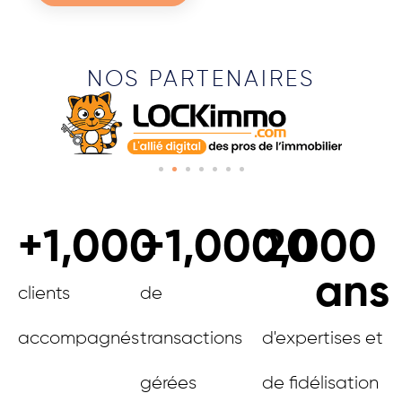
NOS PARTENAIRES
+
1,000
+
1,000,000
20
ans
clients
de
accompagnés
transactions
d'expertises et
gérées
de fidélisation