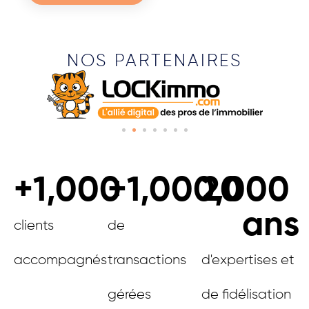
NOS PARTENAIRES
+
1,000
+
1,000,000
20
ans
clients
de
accompagnés
transactions
d'expertises et
gérées
de fidélisation