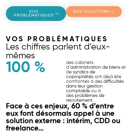
VOS
NOS SOLUTIONS
PROBLÉMATIQUES
VOS PROBLÉMATIQUES
Les chiffres parlent d’eux-
mêmes
100
 %
des cabinets
d’
administration de biens
et
de
syndics de
copropriétés
ont déjà été
confrontés à des
difficultés
dans leur gestion
comptable
ou à
des
problèmes de
recrutement
.
Face à ces enjeux, 60 % d’entre
eux font désormais appel à une
solution externe : intérim, CDD ou
freelance…