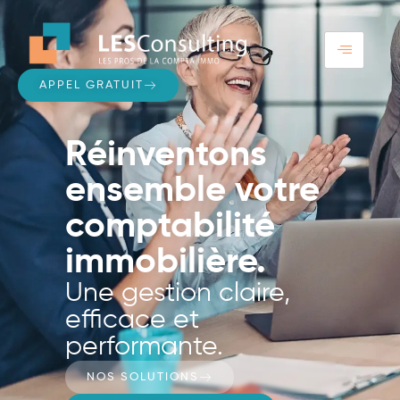
APPEL GRATUIT
Réinventons
ensemble votre
comptabilité
immobilière.
Une gestion claire,
efficace et
performante.
NOS SOLUTIONS