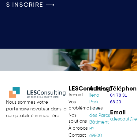
S'INSCRIRE ⟶
LESConsulting
Adresse
Téléphon
Accueil
04 78 31
Ilena
68 20
Vos
Park,
Nous sommes votre
problématiques
117 All.
partenaire novateur dans la
Email
Nos
des Parcs
comptabilité immobilière.
a.lescaut@le
solutions
Bâtiment
À propos
B2,
Contact
69800